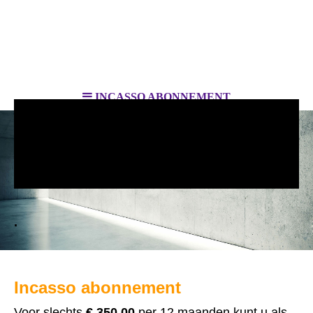
INCASSO ABONNEMENT
Het incassobureau voor al uw
vorderingen binnen de EU.
.
Incasso abonnement
Voor slechts
€ 350,00
per 12 maanden kunt u als